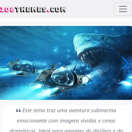
108
THEMES
.
COM
Este tema traz uma aventura submarina
emocionante com imagens vívidas e cenas
dramáticas. Ideal para amantes do thrillers e da