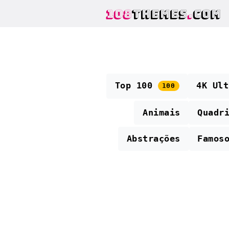
108
THEMES
.
COM
Top 100
4K Ul
100
Animais
Quadr
Abstrações
Famos