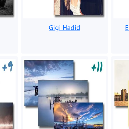
s
Gigi Hadid
E