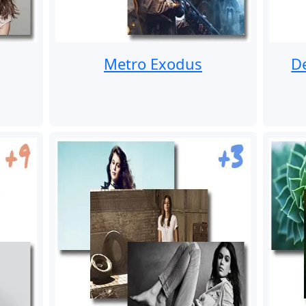
Metro Exodus
D