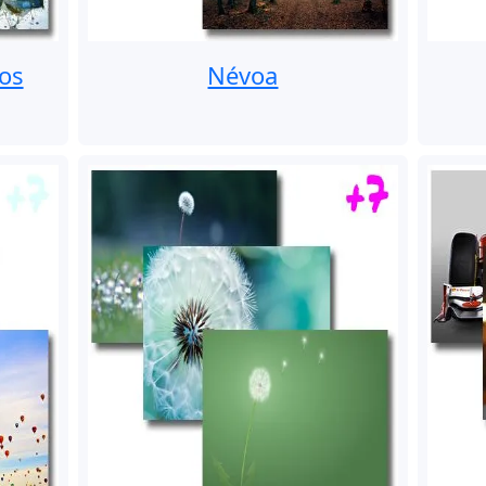
os
Névoa