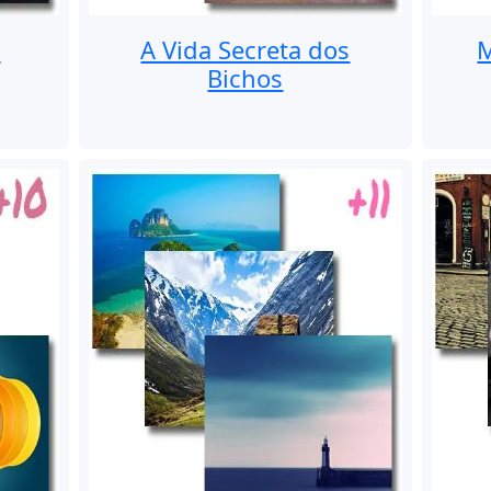
s
A Vida Secreta dos
M
Bichos