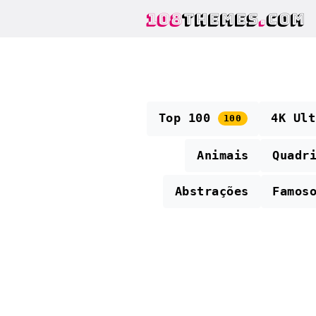
108
THEMES
.
COM
Top 100
4K Ul
100
Animais
Quadr
Abstrações
Famos