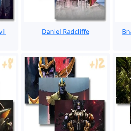
il
Daniel Radcliffe
Bn