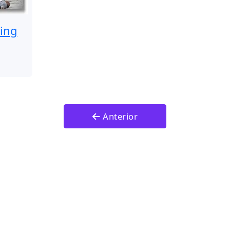
king
Anterior