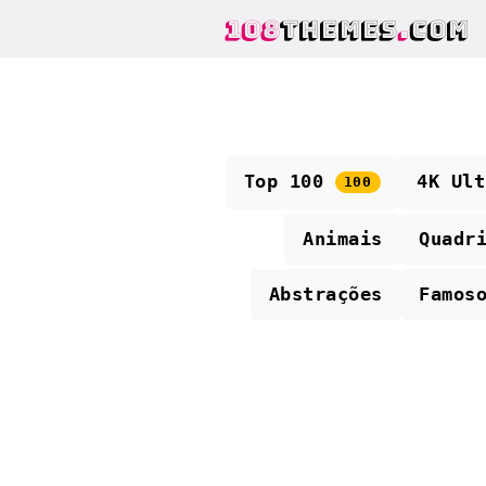
108
THEMES
.
COM
Top 100
4K Ul
100
Animais
Quadr
Abstrações
Famos