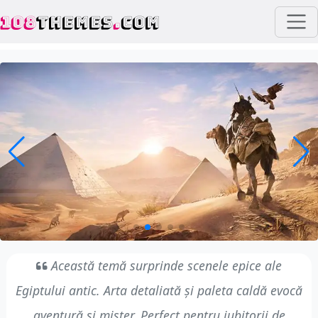
108
THEMES
.
COM
Această temă surprinde scenele epice ale
Egiptului antic. Arta detaliată și paleta caldă evocă
aventură și mister. Perfect pentru iubitorii de