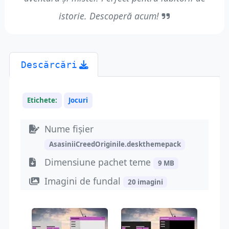
istorie. Descoperă acum!
Descărcări
Etichete:
Jocuri
Nume fișier
AsasiniiCreedOriginile.deskthemepack
Dimensiune pachet teme
9 MB
Imagini de fundal
20 imagini