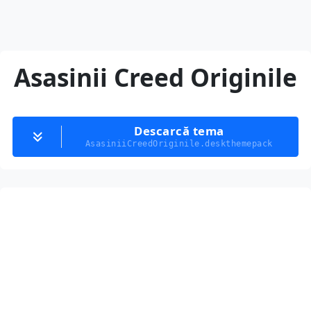
Asasinii Creed Originile
Descarcă tema
AsasiniiCreedOriginile.deskthemepack