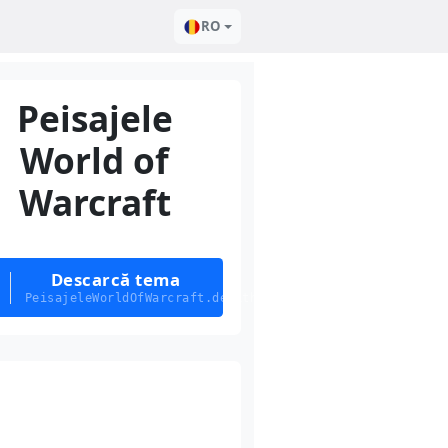
RO
Peisajele
World of
Warcraft
Descarcă tema
PeisajeleWorldOfWarcraft.deskthemepack