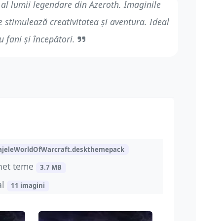
l lumii legendare din Azeroth. Imaginile
e stimulează creativitatea și aventura. Ideal
u fani și începători.
ajeleWorldOfWarcraft.deskthemepack
het teme
3.7 MB
al
11 imagini