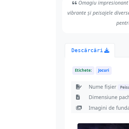
Omagiu impresionant a
vibrante și peisajele divers
pentr
Descărcări
Etichete:
Jocuri
Nume fișier
Peis
Dimensiune pac
Imagini de fund