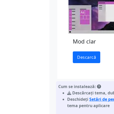
Mod clar
Descarcă
Cum se instalează:
Descărcați tema
,
dub
Deschideți
Setări de p
tema pentru aplicare