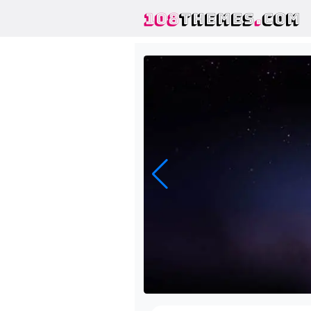
108
THEMES
.
COM