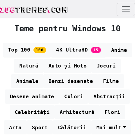
108
THEMES
.
COM
Teme pentru Windows 10
Top 100
4K UltraHD
Anime
100
15
Natură
Auto și Moto
Jocuri
Animale
Benzi desenate
Filme
Desene animate
Culori
Abstracții
Celebrități
Arhitectură
Flori
Arta
Sport
Călătorii
Mai mult