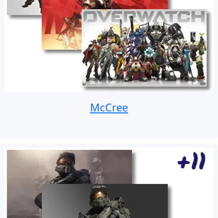
McCree