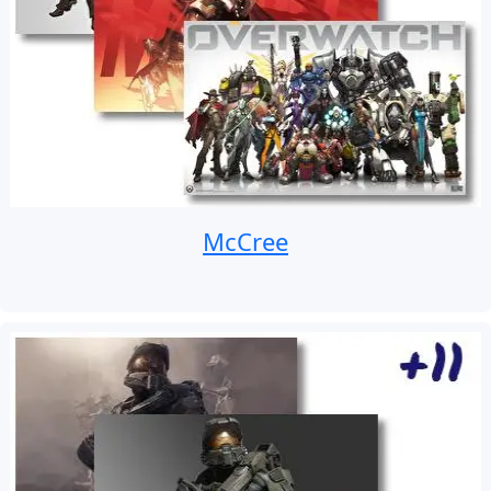
McCree