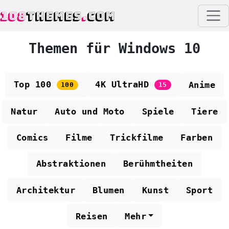
108
THEMES
.
COM
Themen für Windows 10
Top 100
4K UltraHD
Anime
100
15
Natur
Auto und Moto
Spiele
Tiere
Comics
Filme
Trickfilme
Farben
Abstraktionen
Berühmtheiten
Architektur
Blumen
Kunst
Sport
Reisen
Mehr