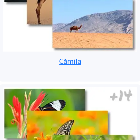
Cămila