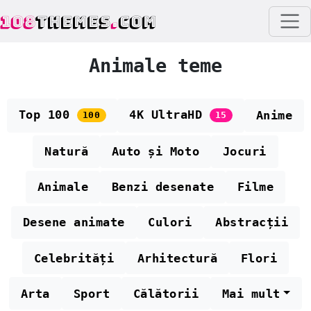
108
THEMES
.
COM
Animale teme
Top 100
4K UltraHD
Anime
100
15
Natură
Auto și Moto
Jocuri
Animale
Benzi desenate
Filme
Desene animate
Culori
Abstracții
Celebrități
Arhitectură
Flori
Arta
Sport
Călătorii
Mai mult