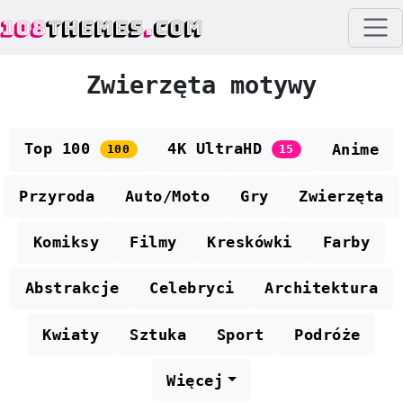
108
THEMES
.
COM
Zwierzęta motywy
Top 100
4K UltraHD
Anime
100
15
Przyroda
Auto/Moto
Gry
Zwierzęta
Komiksy
Filmy
Kreskówki
Farby
Abstrakcje
Celebryci
Architektura
Kwiaty
Sztuka
Sport
Podróże
Więcej