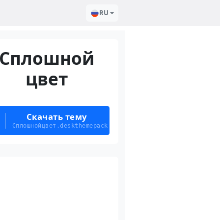
RU
Сплошной
цвет
Скачать тему
Сплошнойцвет.deskthemepack