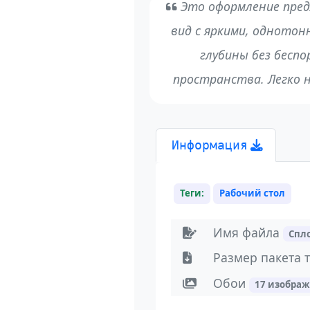
Это оформление пред
вид с яркими, одното
глубины без беспо
пространства. Легко 
Информация
Теги:
Рабочий стол
Имя файла
Спл
Размер пакета 
Обои
17 изобра