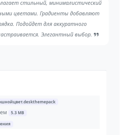
лагает стильный, минималистический
нными цветами. Градиенты добавляют
рядка. Подойдет для аккуратного
настраивается. Элегантный выбор.
ошнойцвет.deskthemepack
тем
5.3 MB
жения