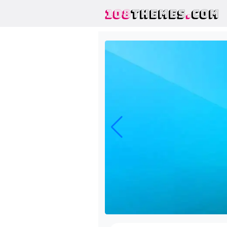
108
THEMES
.
COM