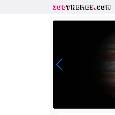
108
THEMES
.
COM