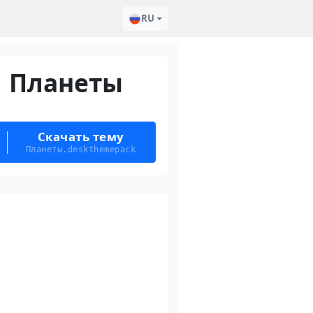
RU
Планеты
Скачать тему
Планеты.deskthemepack