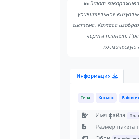
Этот заворажива
удивительное визуаль
системе. Каждое изобр
черты планет. Пр
космическую 
Информация
Теги:
Космос
Рабочи
Имя файла
Пла
Размер пакета 
Обои
9 изображ