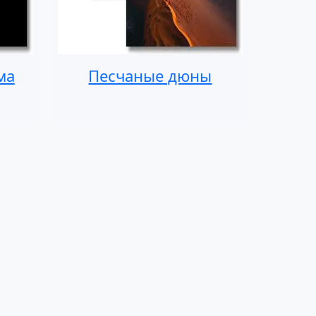
ма
Песчаные дюны