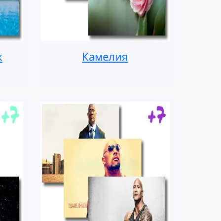
ж
Камелия