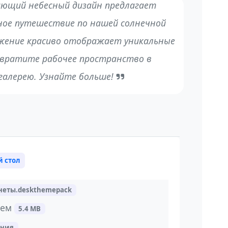
ющий небесный дизайн предлагает
ное путешествие по нашей солнечной
ажение красиво отображает уникальные
евратите рабочее пространство в
галерею. Узнайте больше!
й стол
неты.deskthemepack
тем
5.4 MB
ения