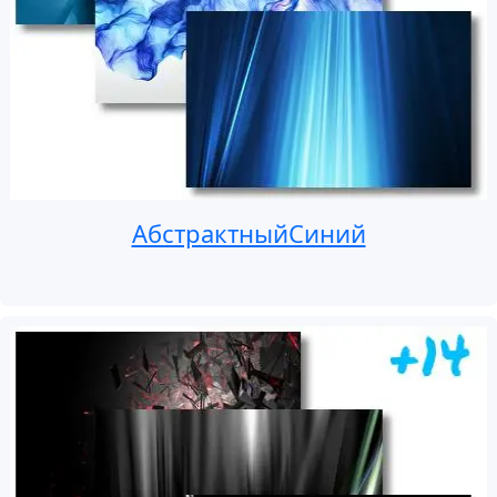
АбстрактныйСиний