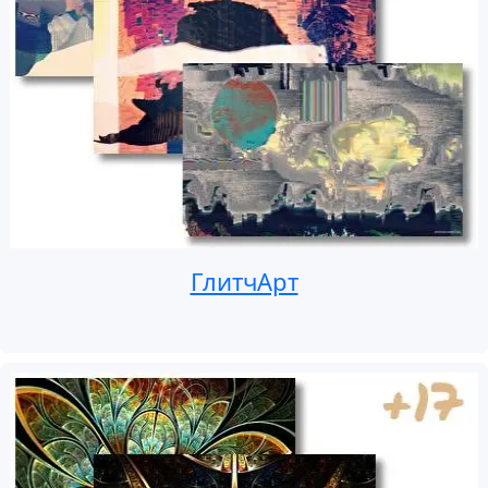
ГлитчАрт