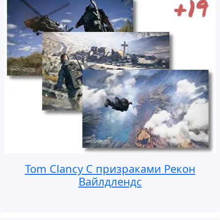
Tom Clancy С призраками Рекон
Вайлдлендс