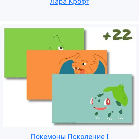
Лара Крофт
Покемоны Поколение I