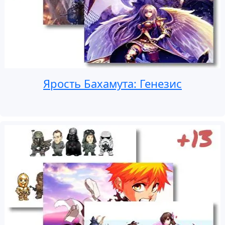
Ярость Бахамута: Генезис