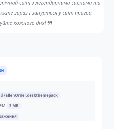
епічний світ з легендарними сценами та
те зараз і зануртеся у світ пригод.
уйте кожного дня!
ри
йFallenOrder.deskthemepack
тем
3 MB
браження