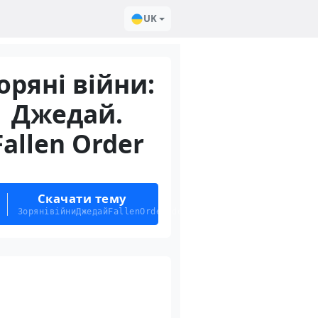
UK
оряні війни:
Джедай.
Fallen Order
Скачати тему
ЗорянівійниДжедайFallenOrder.deskthemepack