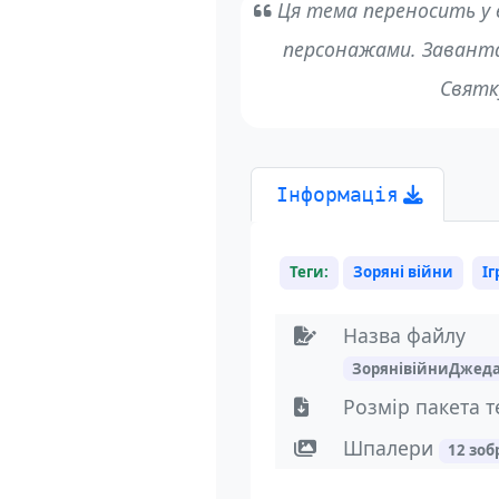
Ця тема переносить у 
персонажами. Завантаж
Святк
Інформація
Теги:
Зоряні війни
Іг
Назва файлу
ЗорянівійниДжеда
Розмір пакета 
Шпалери
12 зо