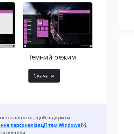
м
Темний режим
Скачати
вічі клацніть, щоб відкрити
ння персоналізації тем Windows
,
стосування