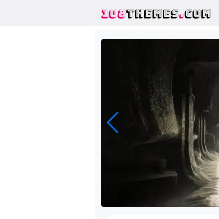
108
THEMES
.
COM