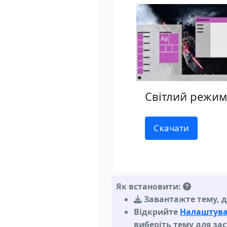
Світлий режи
Скачати
Як встановити:
Завантажте тему
,
д
Відкрийте
Налаштува
виберіть тему для за