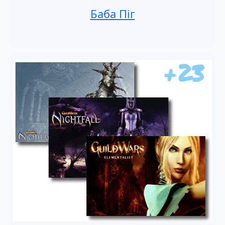
Баба Піг