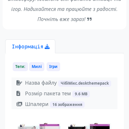
ігор. Надихайтеся та працюйте з радості.
Почніть вже зараз!
Інформація
Теги:
Милі
Ігри
Назва файлу
ЧібіМікс.deskthemepack
Розмір пакета тем
9.6 MB
Шпалери
16 зображення