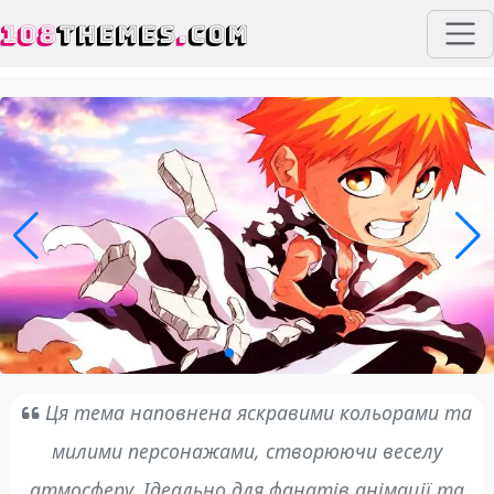
108
THEMES
.
COM
Ця тема наповнена яскравими кольорами та
милими персонажами, створюючи веселу
атмосферу. Ідеально для фанатів анімації та