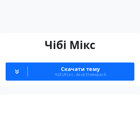
Чібі Мікс
Скачати тему
ЧібіМікс.deskthemepack