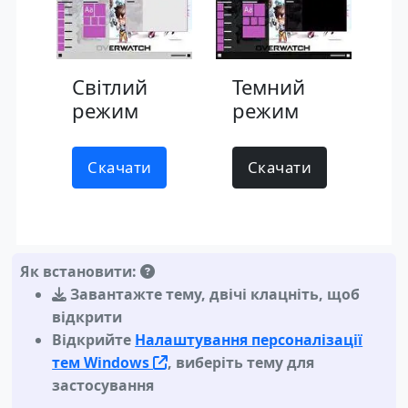
Світлий
Темний
режим
режим
Скачати
Скачати
Як встановити:
Завантажте тему
,
двічі клацніть, щоб
відкрити
Відкрийте
Налаштування персоналізації
тем Windows
, виберіть тему для
застосування