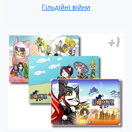
Гільдійні війни