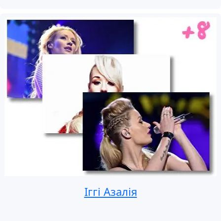
Іггі Азалія