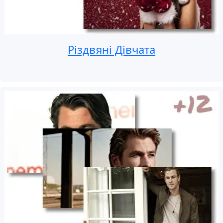
Різдвяні Дівчата