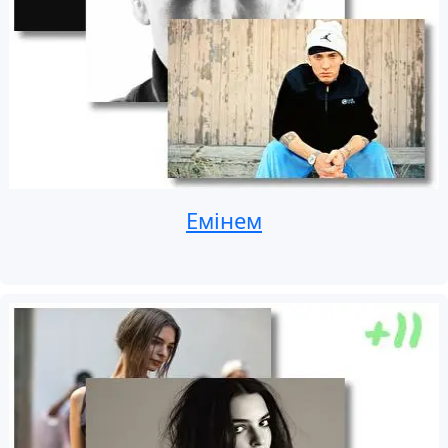
Емінем