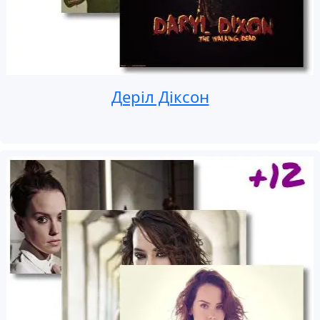
Деріл Діксон