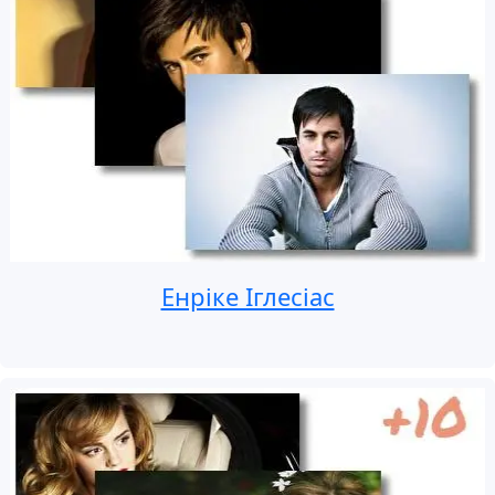
Енріке Іглесіас