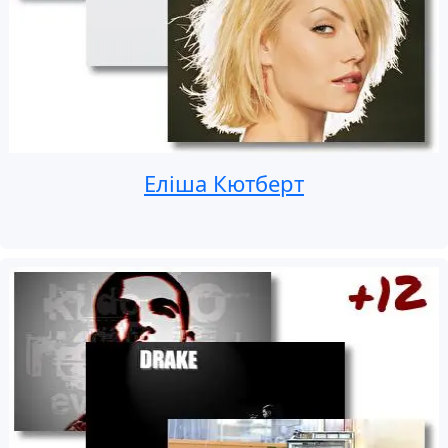
Еліша Кютберт