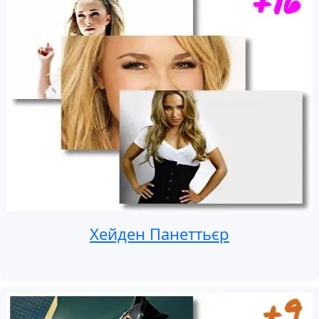
Хейден Панеттьєр