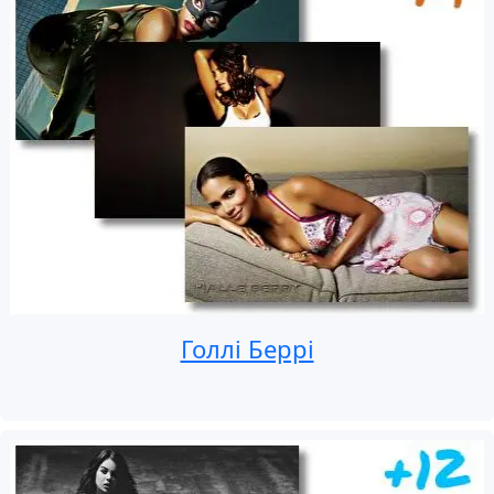
Голлі Беррі