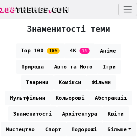
108
THEMES
.
COM
Знаменитості теми
Top 100
4K
Аніме
100
15
Природа
Авто та Мото
Ігри
Тварини
Комікси
Фільми
Мультфільми
Кольорові
Абстракції
Знаменитості
Архітектура
Квіти
Мистецтво
Спорт
Подорожі
Більше