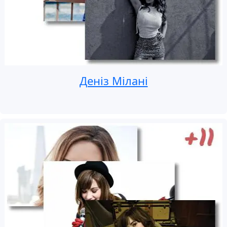
Деніз Мілані