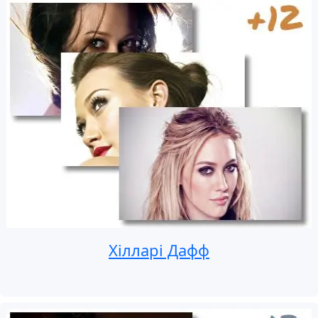
Хілларі Дафф