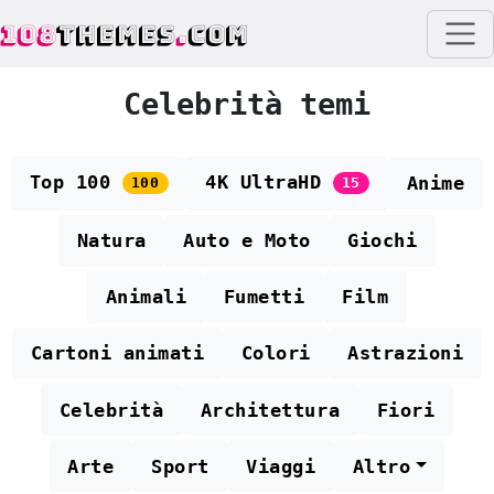
108
THEMES
.
COM
Celebrità temi
Top 100
4K UltraHD
Anime
100
15
Natura
Auto e Moto
Giochi
Animali
Fumetti
Film
Cartoni animati
Colori
Astrazioni
Celebrità
Architettura
Fiori
Arte
Sport
Viaggi
Altro