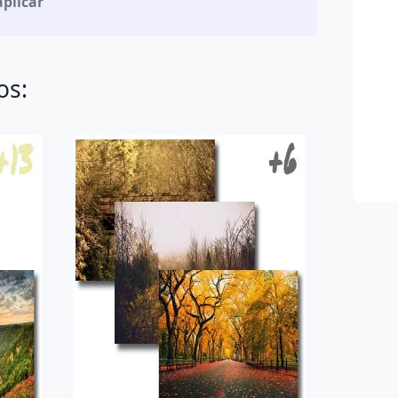
aplicar
os: