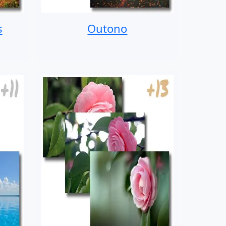
s
Outono