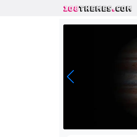
108
THEMES
.
COM