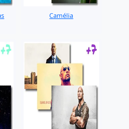
as
Camélia