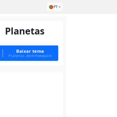
PT
Planetas
Baixar tema
Planetas.deskthemepack