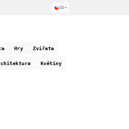
CS
ta
Hry
Zvířata
rchitektura
Květiny