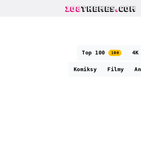
108
THEMES
.
COM
Top 100
4K
100
Komiksy
Filmy
A