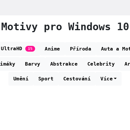
Motivy pro Windows 10
 UltraHD
Anime
Příroda
Auta a Mo
15
nimáky
Barvy
Abstrakce
Celebrity
A
Umění
Sport
Cestování
Více