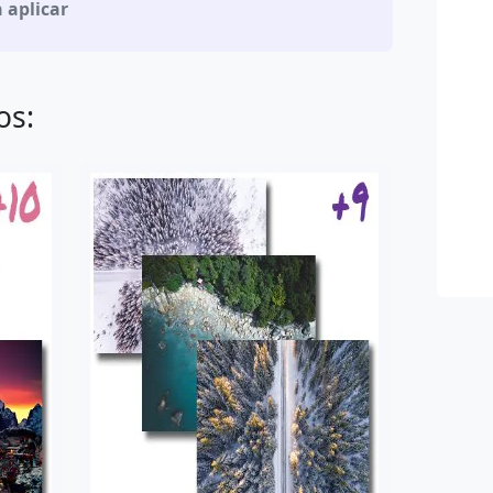
 aplicar
os: