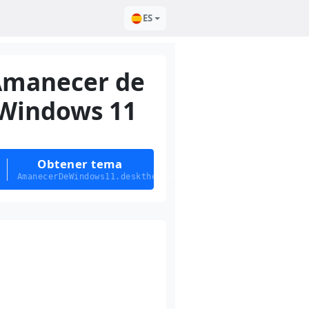
ES
Amanecer de
Windows 11
Obtener tema
AmanecerDeWindows11.deskthemepack