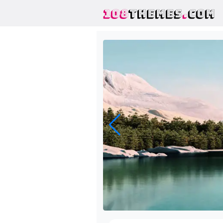
108
THEMES
.
COM