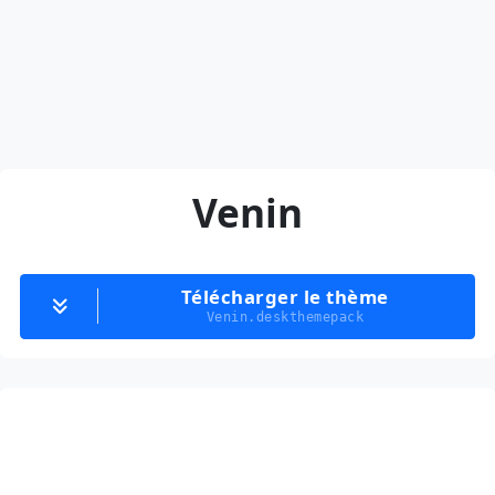
Venin
Télécharger le thème
Venin.deskthemepack