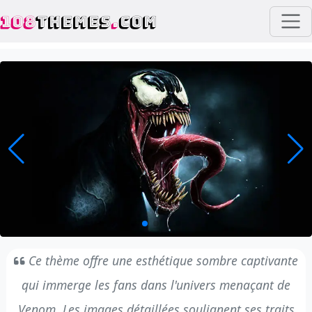
108
THEMES
.
COM
Ce thème offre une esthétique sombre captivante
qui immerge les fans dans l'univers menaçant de
Venom. Les images détaillées soulignent ses traits