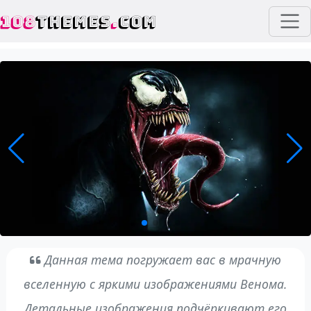
108
THEMES
.
COM
Данная тема погружает вас в мрачную
вселенную с яркими изображениями Венома.
Детальные изображения подчёркивают его