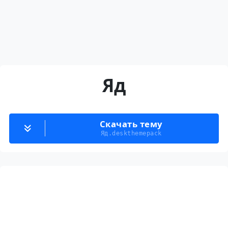
Яд
Скачать тему
Яд.deskthemepack