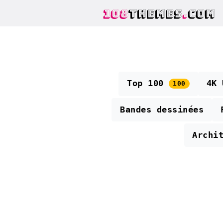
108
THEMES
.
COM
Top 100
4K
100
Bandes dessinées
Archi