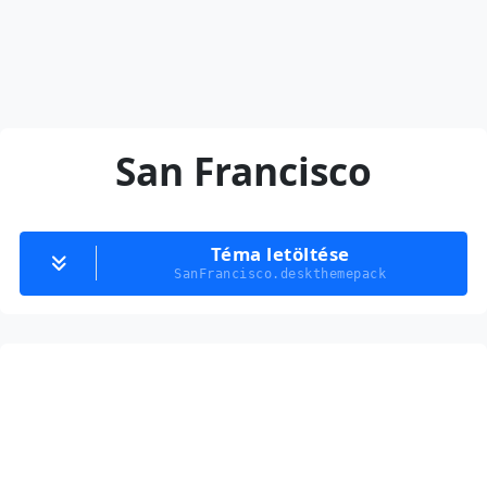
San Francisco
Téma letöltése
SanFrancisco.deskthemepack