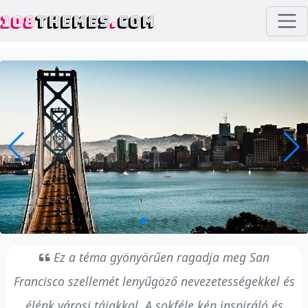
108
THEMES
.
COM
Ez a téma gyönyörűen ragadja meg San
Francisco szellemét lenyűgöző nevezetességekkel és
élénk városi tájakkal. A sokféle kép inspiráló és