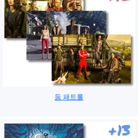
둠 패트롤