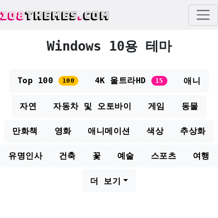
108
THEMES
.
COM
Windows 10용 테마
Top 100
4K 울트라HD
애니
100
15
자연
자동차 및 오토바이
게임
동물
만화책
영화
애니메이션
색상
추상화
유명인사
건축
꽃
예술
스포츠
여행
더 보기