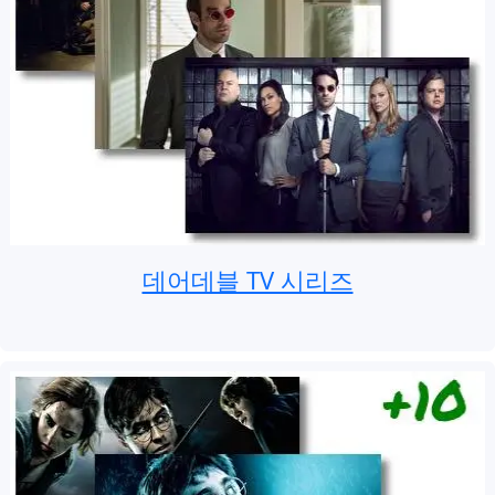
데어데블 TV 시리즈