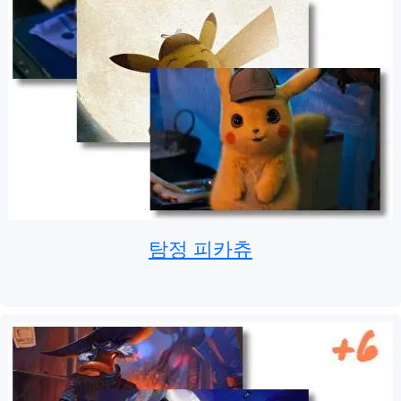
탐정 피카츄