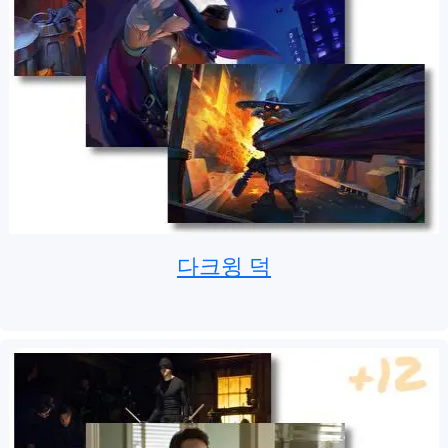
다크윙 덕