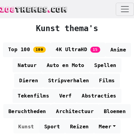
108
THEMES
.
COM
Kunst thema's
Top 100
4K UltraHD
Anime
100
15
Natuur
Auto en Moto
Spellen
Dieren
Stripverhalen
Films
Tekenfilms
Verf
Abstracties
Beruchtheden
Architectuur
Bloemen
Kunst
Sport
Reizen
Meer