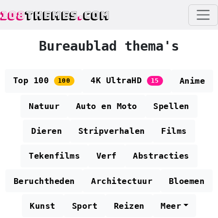
108
THEMES
.
COM
Bureaublad thema's
Top 100
4K UltraHD
Anime
100
15
Natuur
Auto en Moto
Spellen
Dieren
Stripverhalen
Films
Tekenfilms
Verf
Abstracties
Beruchtheden
Architectuur
Bloemen
Kunst
Sport
Reizen
Meer