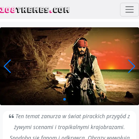
108
THEMES
.
COM
Ten temat zanurza w świat pirackich przygód z
żywymi scenami i tropikalnymi krajobrazami.
Spodoba się fanom i odkrywcą. Obrazy wywołują