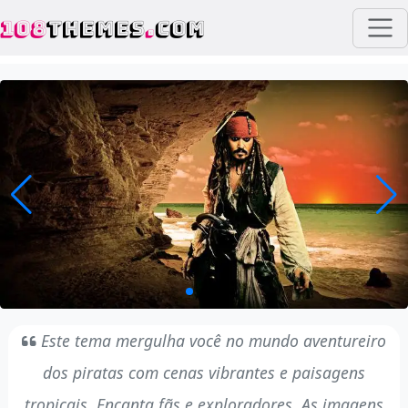
108
THEMES
.
COM
Este tema mergulha você no mundo aventureiro
dos piratas com cenas vibrantes e paisagens
tropicais. Encanta fãs e exploradores. As imagens