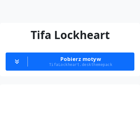
Tifa Lockheart
Pobierz motyw
TifaLockheart.deskthemepack