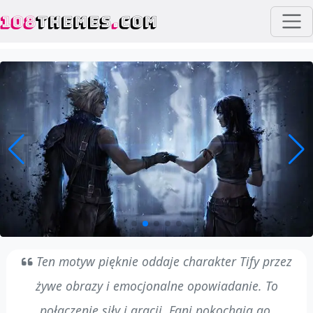
108
THEMES
.
COM
Ten motyw pięknie oddaje charakter Tify przez
żywe obrazy i emocjonalne opowiadanie. To
połączenie siły i gracji. Fani pokochają go.