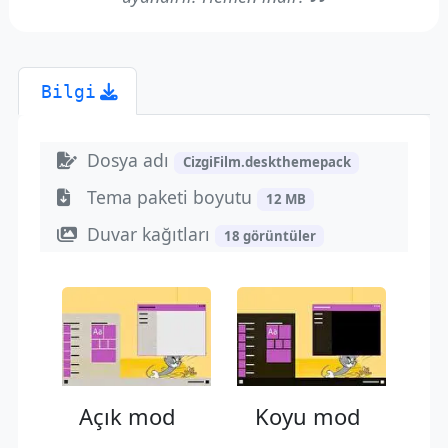
Bilgi
Dosya adı
CizgiFilm.deskthemepack
Tema paketi boyutu
12 MB
Duvar kağıtları
18 görüntüler
Açık mod
Koyu mod