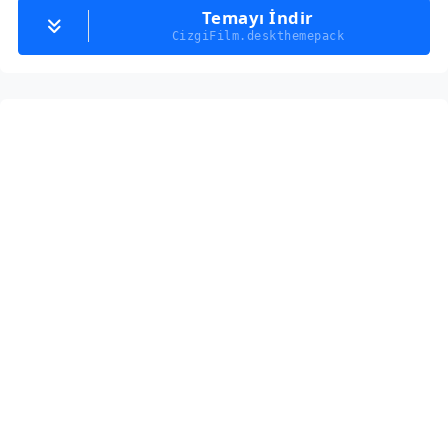
Temayı İndir
CizgiFilm.deskthemepack