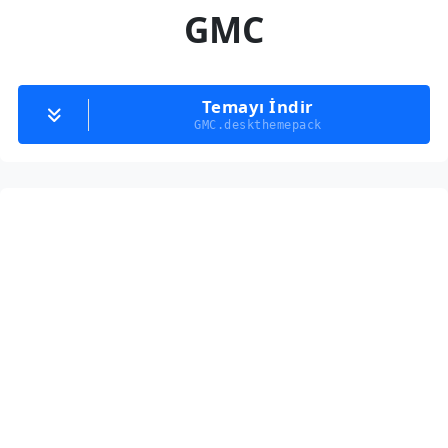
GMC
Temayı İndir
GMC.deskthemepack