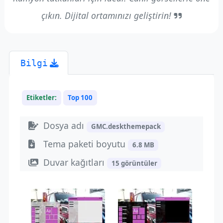
çıkın. Dijital ortamınızı geliştirin!
Bilgi
Etiketler:
Top 100
Dosya adı
GMC.deskthemepack
Tema paketi boyutu
6.8 MB
Duvar kağıtları
15 görüntüler