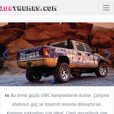
108
THEMES
.
COM
Bu tema güçlü GMC kamyonlarını kutlar. Çalışma
alanınızı güç ve tasarım anısına dönüştürün.
Kamyon tutkunları için ideal. Canlı görsellerle öne