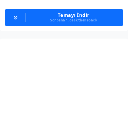
Temayı İndir
Sonbahar.deskthemepack