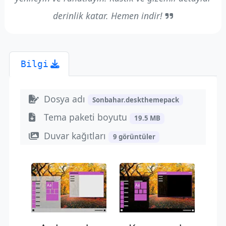
derinlik katar. Hemen indir!
Bilgi
Dosya adı
Sonbahar.deskthemepack
Tema paketi boyutu
19.5 MB
Duvar kağıtları
9 görüntüler