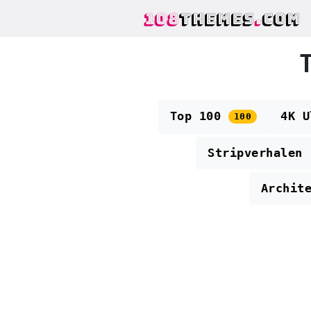
108
THEMES
.
COM
Top 100
4K 
100
Stripverhalen
Archit