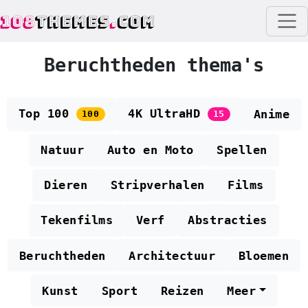
108
THEMES
.
COM
Beruchtheden thema's
Top 100
4K UltraHD
Anime
100
15
Natuur
Auto en Moto
Spellen
Dieren
Stripverhalen
Films
Tekenfilms
Verf
Abstracties
Beruchtheden
Architectuur
Bloemen
Kunst
Sport
Reizen
Meer