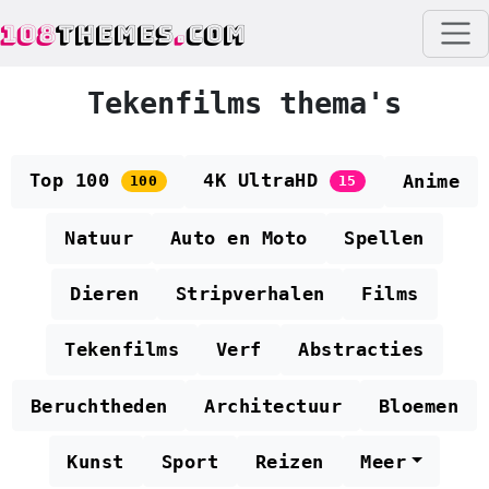
108
THEMES
.
COM
Tekenfilms thema's
Top 100
4K UltraHD
Anime
100
15
Natuur
Auto en Moto
Spellen
Dieren
Stripverhalen
Films
Tekenfilms
Verf
Abstracties
Beruchtheden
Architectuur
Bloemen
Kunst
Sport
Reizen
Meer