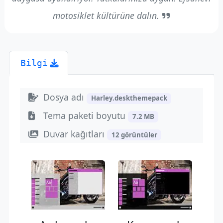
motosiklet kültürüne dalın.
Bilgi
Dosya adı
Harley.deskthemepack
Tema paketi boyutu
7.2 MB
Duvar kağıtları
12 görüntüler