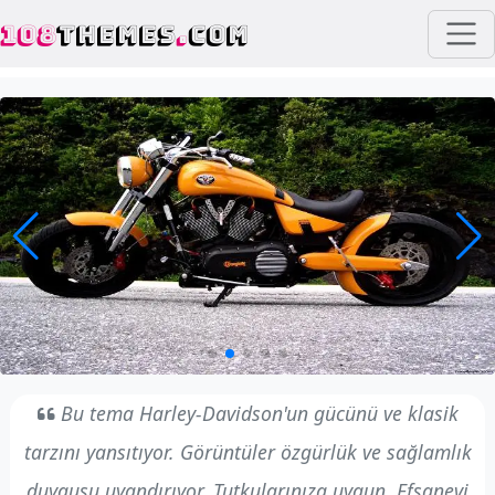
108
THEMES
.
COM
Bu tema Harley-Davidson'un gücünü ve klasik
tarzını yansıtıyor. Görüntüler özgürlük ve sağlamlık
duygusu uyandırıyor. Tutkularınıza uygun. Efsanevi