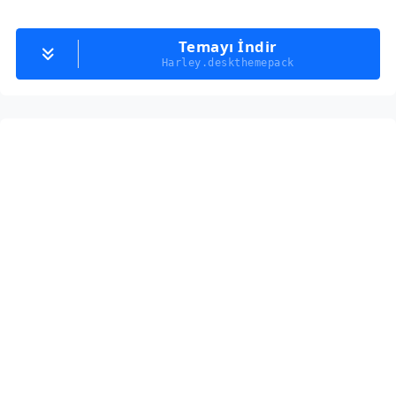
Temayı İndir
Harley.deskthemepack