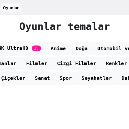
Oyunlar
Oyunlar temalar
4K UltraHD
Anime
Doğa
Otomobil v
15
manlar
Filmler
Çizgi Filmler
Renkler
Çiçekler
Sanat
Spor
Seyahatler
Da