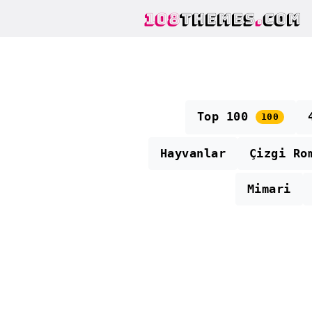
108
THEMES
.
COM
Top 100
100
Hayvanlar
Çizgi Ro
Mimari