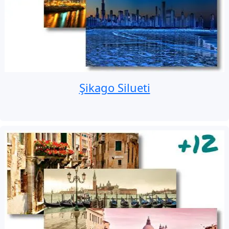
Şikago Silueti