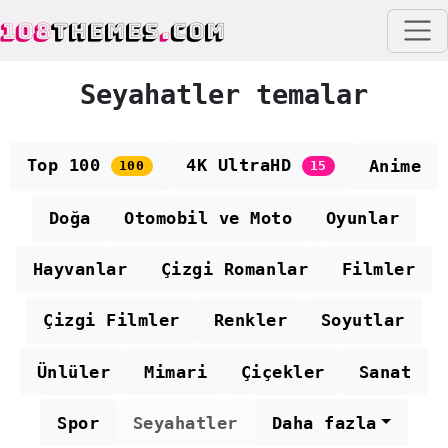
108
THEMES
.
COM
Seyahatler temalar
Top 100
4K UltraHD
Anime
100
15
Doğa
Otomobil ve Moto
Oyunlar
Hayvanlar
Çizgi Romanlar
Filmler
Çizgi Filmler
Renkler
Soyutlar
Ünlüler
Mimari
Çiçekler
Sanat
Spor
Seyahatler
Daha fazla