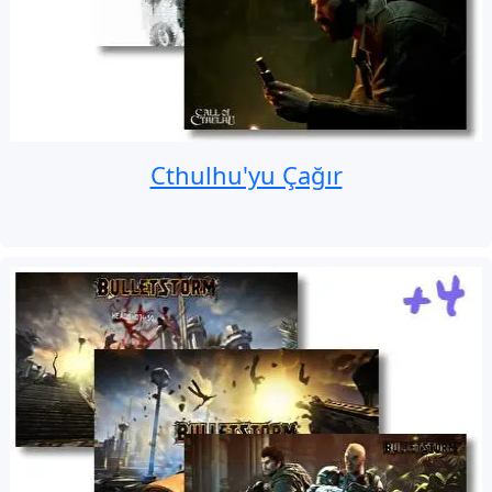
Cthulhu'yu Çağır