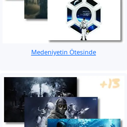
Medeni̇yetin Ötesi̇nde