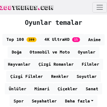
108
THEMES
.
COM
Oyunlar temalar
Top 100
4K UltraHD
Anime
100
15
Doğa
Otomobil ve Moto
Oyunlar
Hayvanlar
Çizgi Romanlar
Filmler
Çizgi Filmler
Renkler
Soyutlar
Ünlüler
Mimari
Çiçekler
Sanat
Spor
Seyahatler
Daha fazla